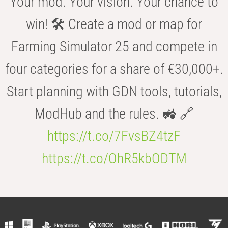
Your mod. Your vision. Your chance to
win! 🛠️ Create a mod or map for
Farming Simulator 25 and compete in
four categories for a share of €30,000+.
Start planning with GDN tools, tutorials,
ModHub and the rules. 🚜 🔗
https://t.co/7FvsBZ4tzF
https://t.co/OhR5kbODTM