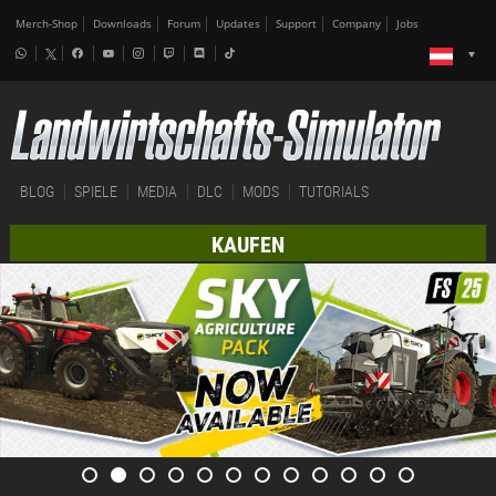
Merch-Shop
Downloads
Forum
Updates
Support
Company
Jobs
BLOG
SPIELE
MEDIA
DLC
MODS
TUTORIALS
KAUFEN