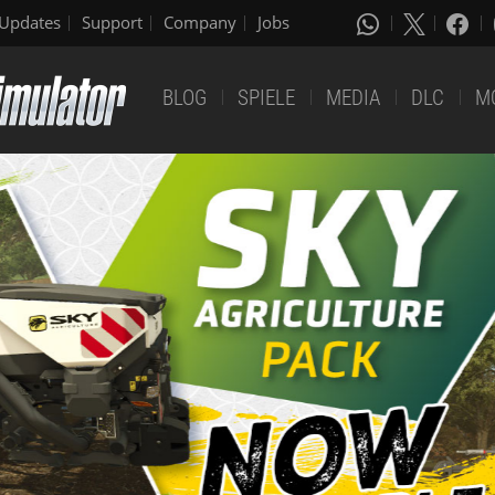
Updates
Support
Company
Jobs
BLOG
SPIELE
MEDIA
DLC
M