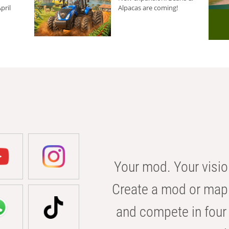
pril
Alpacas are coming!
Your mod. Your visio
Create a mod or map 
and compete in four 