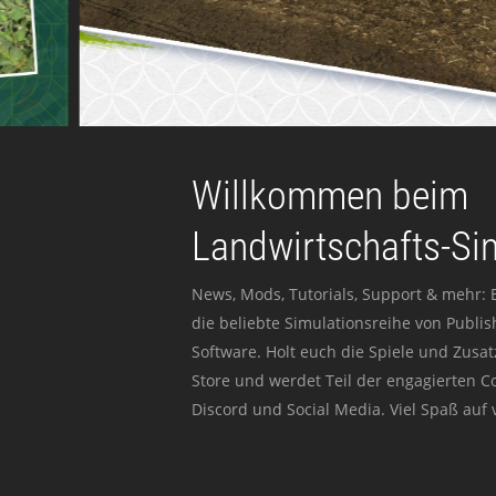
Willkommen beim
Landwirtschafts-Si
News, Mods, Tutorials, Support & mehr: 
die beliebte Simulationsreihe von Publi
Software. Holt euch die Spiele und Zusat
Store und werdet Teil der engagierten 
Discord und Social Media. Viel Spaß auf v