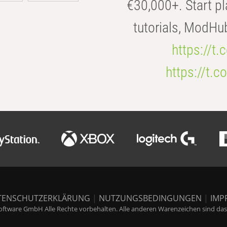
€30,000+. Start pl
tutorials, ModHu
https://t
https://t
TENSCHUTZERKLÄRUNG
|
NUTZUNGSBEDINGUNGEN
|
IMP
ftware GmbH Alle Rechte vorbehalten. Alle anderen Warenzeichen sind das E