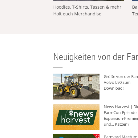
Hoodies, T-Shirts, Tassen & mehr:
Ba
Holt euch Merchandise!
Te
Neuigkeiten von der Far
Grüße von der Fa
Volvo L90 zum
Download!
News Harvest | Di
FarmCon-Episode -
Expansion-Premie
und... Katzen?
Barnyard Meetup: