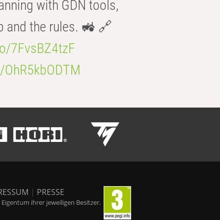
anning with GDN tools,
b and the rules. 🚜 🔗
.co/7FvsBZ4tzF
.co/OhR5kbODTM
RESSUM
|
PRESSE
igentum ihrer jeweiligen Besitzer.