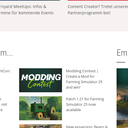
rnyard MeetUps: Infos &
Content Creator? Tretet unser
rmine für kommende Events
Partnerprogramm bei!
m...
Em
rmCon:
Modding Contest |
Create a Mod for
Farming Simulator 25
and win!
e
Patch 1.21 for Farming
 mit
Simulator 25 now
re
available
New expansion: Beans &