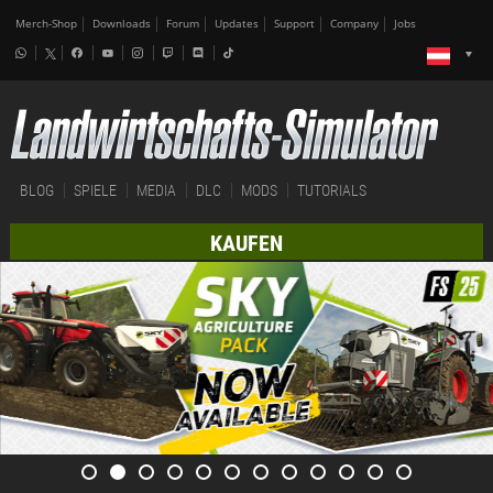
Merch-Shop
Downloads
Forum
Updates
Support
Company
Jobs
BLOG
SPIELE
MEDIA
DLC
MODS
TUTORIALS
KAUFEN