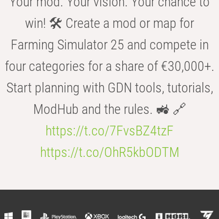
Your mod. Your vision. Your chance to
win! 🛠️ Create a mod or map for
Farming Simulator 25 and compete in
four categories for a share of €30,000+.
Start planning with GDN tools, tutorials,
ModHub and the rules. 🚜 🔗
https://t.co/7FvsBZ4tzF
https://t.co/OhR5kbODTM