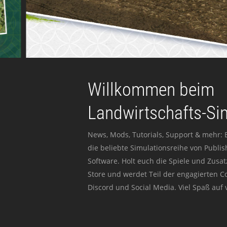
Willkommen beim
Landwirtschafts-Si
News, Mods, Tutorials, Support & mehr: 
die beliebte Simulationsreihe von Publi
Software. Holt euch die Spiele und Zusat
Store und werdet Teil der engagierten 
Discord und Social Media. Viel Spaß auf v