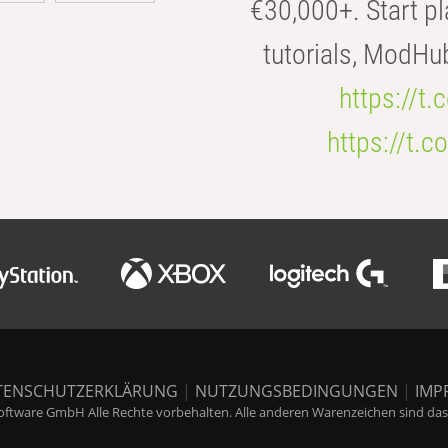
€30,000+. Start pl
tutorials, ModHu
https://t
https://t
TENSCHUTZERKLÄRUNG
|
NUTZUNGSBEDINGUNGEN
|
IMP
ftware GmbH Alle Rechte vorbehalten. Alle anderen Warenzeichen sind das E