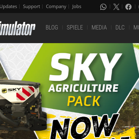
Updates
Support
Company
Jobs
BLOG
SPIELE
MEDIA
DLC
M