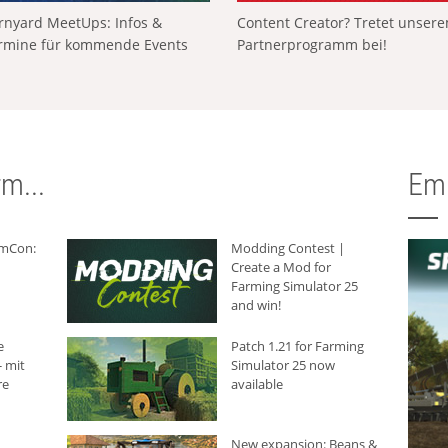
rnyard MeetUps: Infos &
Content Creator? Tretet unser
rmine für kommende Events
Partnerprogramm bei!
m...
Em
rmCon:
Modding Contest |
Create a Mod for
Farming Simulator 25
and win!
e
Patch 1.21 for Farming
 mit
Simulator 25 now
re
available
New expansion: Beans &