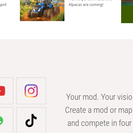
pril
Alpacas are coming!
Your mod. Your visio
Create a mod or map 
and compete in four 