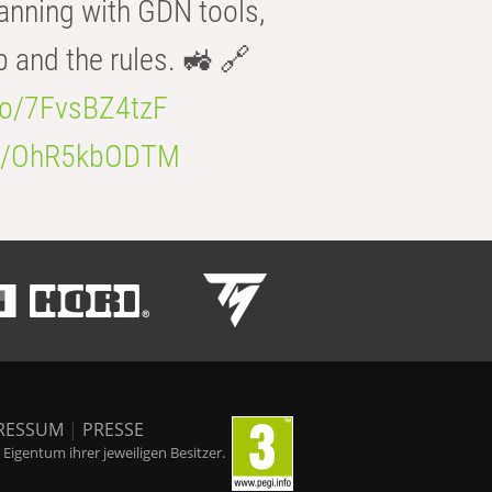
anning with GDN tools,
b and the rules. 🚜 🔗
.co/7FvsBZ4tzF
.co/OhR5kbODTM
RESSUM
|
PRESSE
igentum ihrer jeweiligen Besitzer.