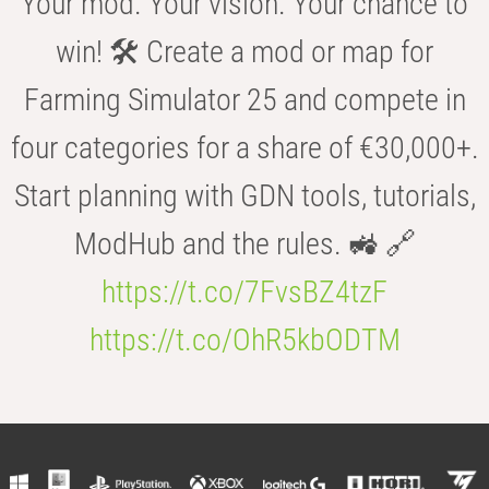
Your mod. Your vision. Your chance to
win! 🛠️ Create a mod or map for
Farming Simulator 25 and compete in
four categories for a share of €30,000+.
Start planning with GDN tools, tutorials,
ModHub and the rules. 🚜 🔗
https://t.co/7FvsBZ4tzF
https://t.co/OhR5kbODTM