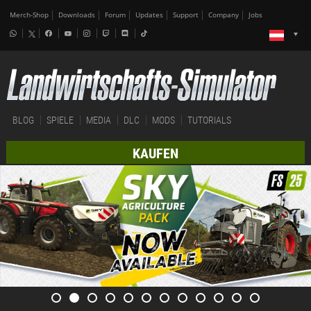
Merch-Shop
Downloads
Forum
Updates
Support
Company
Jobs
BLOG
SPIELE
MEDIA
DLC
MODS
TUTORIALS
KAUFEN