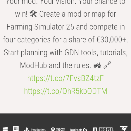
Your mod. Your vision. Your chance to
win! 🛠️ Create a mod or map for
Farming Simulator 25 and compete in
four categories for a share of €30,000+.
Start planning with GDN tools, tutorials,
ModHub and the rules. 🚜 🔗
https://t.co/7FvsBZ4tzF
https://t.co/OhR5kbODTM