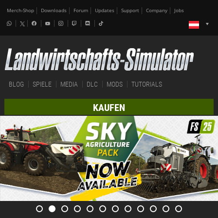
Merch-Shop
Downloads
Forum
Updates
Support
Company
Jobs
BLOG
SPIELE
MEDIA
DLC
MODS
TUTORIALS
KAUFEN