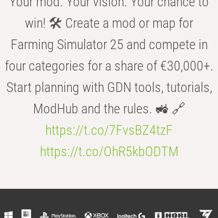
Your mod. Your vision. Your chance to
win! 🛠️ Create a mod or map for
Farming Simulator 25 and compete in
four categories for a share of €30,000+.
Start planning with GDN tools, tutorials,
ModHub and the rules. 🚜 🔗
https://t.co/7FvsBZ4tzF
https://t.co/OhR5kbODTM