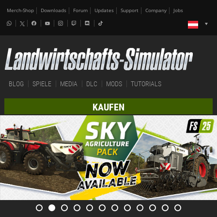
Merch-Shop
Downloads
Forum
Updates
Support
Company
Jobs
BLOG
SPIELE
MEDIA
DLC
MODS
TUTORIALS
KAUFEN