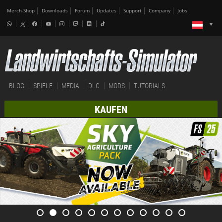
Merch-Shop
Downloads
Forum
Updates
Support
Company
Jobs
BLOG
SPIELE
MEDIA
DLC
MODS
TUTORIALS
KAUFEN