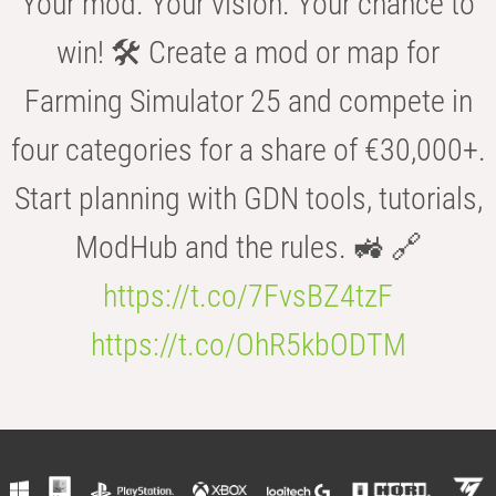
Your mod. Your vision. Your chance to
win! 🛠️ Create a mod or map for
Farming Simulator 25 and compete in
four categories for a share of €30,000+.
Start planning with GDN tools, tutorials,
ModHub and the rules. 🚜 🔗
https://t.co/7FvsBZ4tzF
https://t.co/OhR5kbODTM