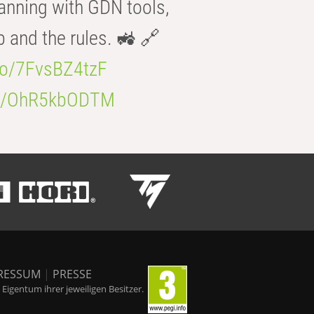
anning with GDN tools,
b and the rules. 🚜 🔗
.co/7FvsBZ4tzF
.co/OhR5kbODTM
RESSUM
|
PRESSE
igentum ihrer jeweiligen Besitzer.