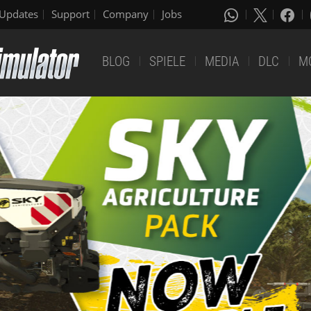
Updates
Support
Company
Jobs
BLOG
SPIELE
MEDIA
DLC
M