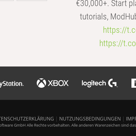
€30,000+. Start pl
tutorials, ModHu
https://t
https://t
TENSCHUTZERKLÄRUNG
|
NUTZUNGSBEDINGUNGEN
|
IMP
ftware GmbH Alle Rechte vorbehalten. Alle anderen Warenzeichen sind das E