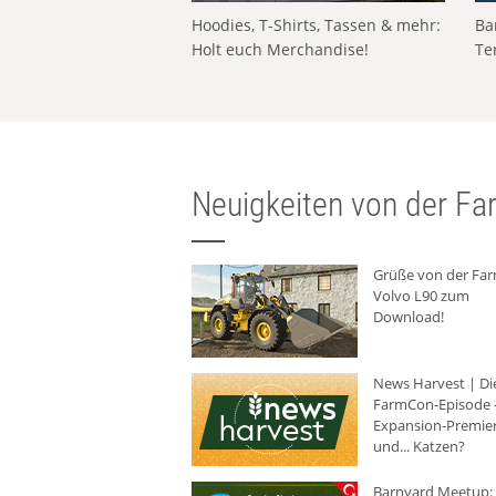
Hoodies, T-Shirts, Tassen & mehr:
Ba
Holt euch Merchandise!
Te
Neuigkeiten von der Far
Grüße von der Fa
Volvo L90 zum
Download!
News Harvest | Di
FarmCon-Episode -
Expansion-Premie
und... Katzen?
Barnyard Meetup: