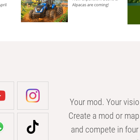
pril
Alpacas are coming!
Your mod. Your visio
Create a mod or map 
and compete in four 