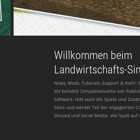
Willkommen beim
Landwirtschafts-Si
News, Mods, Tutorials, Support & mehr: 
die beliebte Simulationsreihe von Publi
Software. Holt euch die Spiele und Zusat
Store und werdet Teil der engagierten 
Discord und Social Media. Viel Spaß auf v