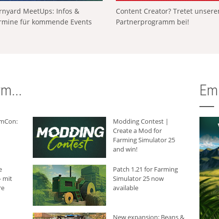
rnyard MeetUps: Infos &
Content Creator? Tretet unser
rmine für kommende Events
Partnerprogramm bei!
m...
Em
rmCon:
Modding Contest |
Create a Mod for
Farming Simulator 25
and win!
e
Patch 1.21 for Farming
 mit
Simulator 25 now
re
available
New expansion: Beans &