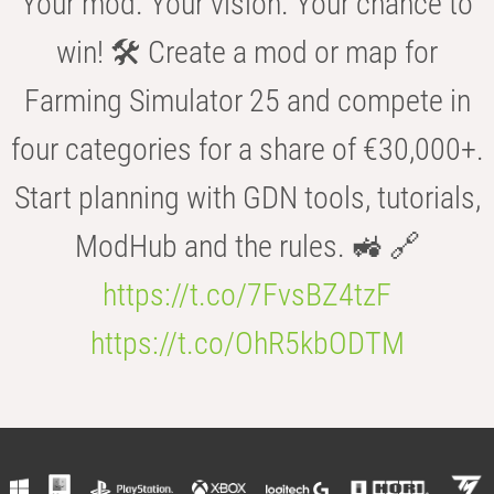
Your mod. Your vision. Your chance to
win! 🛠️ Create a mod or map for
Farming Simulator 25 and compete in
four categories for a share of €30,000+.
Start planning with GDN tools, tutorials,
ModHub and the rules. 🚜 🔗
https://t.co/7FvsBZ4tzF
https://t.co/OhR5kbODTM