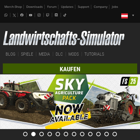
Merch-Shop
Downloads
Forum
Updates
Support
Company
Jobs
BLOG
SPIELE
MEDIA
DLC
MODS
TUTORIALS
KAUFEN