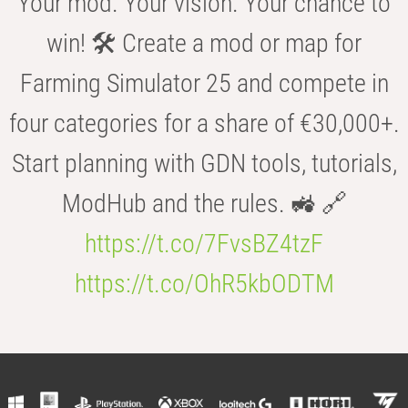
Your mod. Your vision. Your chance to
win! 🛠️ Create a mod or map for
Farming Simulator 25 and compete in
four categories for a share of €30,000+.
Start planning with GDN tools, tutorials,
ModHub and the rules. 🚜 🔗
https://t.co/7FvsBZ4tzF
https://t.co/OhR5kbODTM