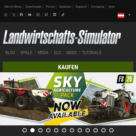
Merch-Shop
Downloads
Forum
Updates
Support
Company
Jobs
BLOG
SPIELE
MEDIA
DLC
MODS
TUTORIALS
KAUFEN