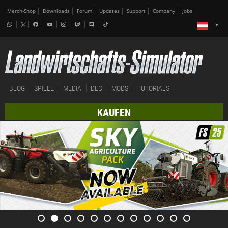
Merch-Shop
Downloads
Forum
Updates
Support
Company
Jobs
BLOG
SPIELE
MEDIA
DLC
MODS
TUTORIALS
KAUFEN