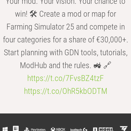
Your mod. Your vision. Your chance to
win! 🛠️ Create a mod or map for
Farming Simulator 25 and compete in
four categories for a share of €30,000+.
Start planning with GDN tools, tutorials,
ModHub and the rules. 🚜 🔗
https://t.co/7FvsBZ4tzF
https://t.co/OhR5kbODTM