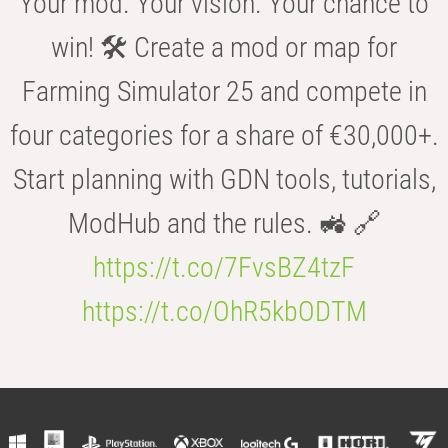
Your mod. Your vision. Your chance to
win! 🛠️ Create a mod or map for
Farming Simulator 25 and compete in
four categories for a share of €30,000+.
Start planning with GDN tools, tutorials,
ModHub and the rules. 🚜 🔗
https://t.co/7FvsBZ4tzF
https://t.co/OhR5kbODTM