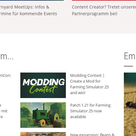
rnyard MeetUps: Infos &
Content Creator? Tretet unser
rmine für kommende Events
Partnerprogramm bei!
m...
Em
rmCon:
Modding Contest |
Create a Mod for
Farming Simulator 25
and win!
e
Patch 1.21 for Farming
 mit
Simulator 25 now
re
available
New expansion: Beans &