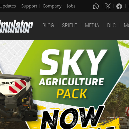
Updates
Support
Company
Jobs
BLOG
SPIELE
MEDIA
DLC
M