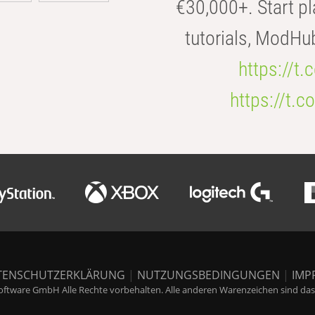
€30,000+. Start pl
tutorials, ModHu
https://t
https://t
TENSCHUTZERKLÄRUNG
|
NUTZUNGSBEDINGUNGEN
|
IMP
ftware GmbH Alle Rechte vorbehalten. Alle anderen Warenzeichen sind das E