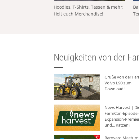
Hoodies, T-Shirts, Tassen & mehr:
Ba
Holt euch Merchandise!
Te
Neuigkeiten von der Far
Grüße von der Fa
Volvo L90 zum
Download!
News Harvest | Di
FarmCon-Episode -
Expansion-Premie
und... Katzen?
Barnyard Meetup: