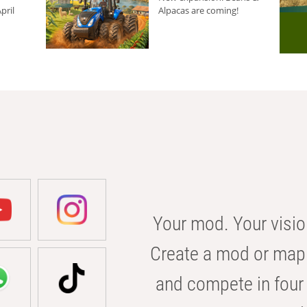
pril
Alpacas are coming!
Your mod. Your visio
Create a mod or map 
and compete in four 