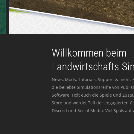
Willkommen beim
Landwirtschafts-Si
News, Mods, Tutorials, Support & mehr: 
die beliebte Simulationsreihe von Publi
Software. Holt euch die Spiele und Zusat
Store und werdet Teil der engagierten 
Discord und Social Media. Viel Spaß auf v