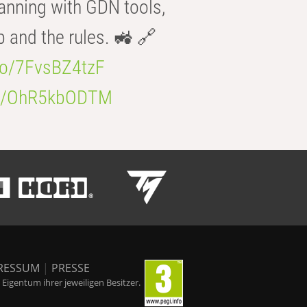
anning with GDN tools,
b and the rules. 🚜 🔗
.co/7FvsBZ4tzF
.co/OhR5kbODTM
RESSUM
|
PRESSE
igentum ihrer jeweiligen Besitzer.