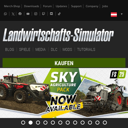
Merch-Shop
Downloads
Forum
Updates
Support
Company
Jobs
BLOG
SPIELE
MEDIA
DLC
MODS
TUTORIALS
KAUFEN