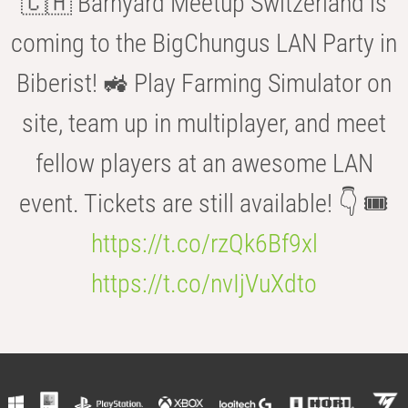
🇨🇭 Barnyard Meetup Switzerland is
coming to the BigChungus LAN Party in
Biberist! 🚜 Play Farming Simulator on
site, team up in multiplayer, and meet
fellow players at an awesome LAN
event. Tickets are still available! 👇 🎟️
https://t.co/rzQk6Bf9xl
https://t.co/nvIjVuXdto