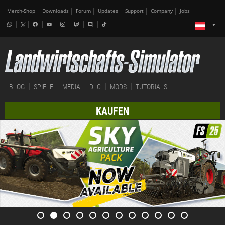
Merch-Shop
Downloads
Forum
Updates
Support
Company
Jobs
BLOG
SPIELE
MEDIA
DLC
MODS
TUTORIALS
KAUFEN