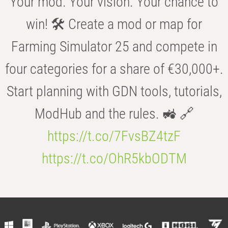
Your mod. Your vision. Your chance to
win! 🛠️ Create a mod or map for
Farming Simulator 25 and compete in
four categories for a share of €30,000+.
Start planning with GDN tools, tutorials,
ModHub and the rules. 🚜 🔗
https://t.co/7FvsBZ4tzF
https://t.co/OhR5kbODTM