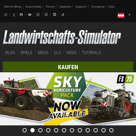
Merch-Shop
Downloads
Forum
Updates
Support
Company
Jobs
BLOG
SPIELE
MEDIA
DLC
MODS
TUTORIALS
KAUFEN