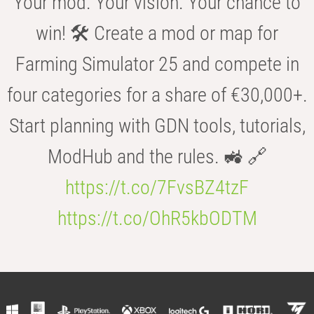
Your mod. Your vision. Your chance to
win! 🛠️ Create a mod or map for
Farming Simulator 25 and compete in
four categories for a share of €30,000+.
Start planning with GDN tools, tutorials,
ModHub and the rules. 🚜 🔗
https://t.co/7FvsBZ4tzF
https://t.co/OhR5kbODTM