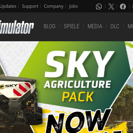
Updates
Support
Company
Jobs
BLOG
SPIELE
MEDIA
DLC
M