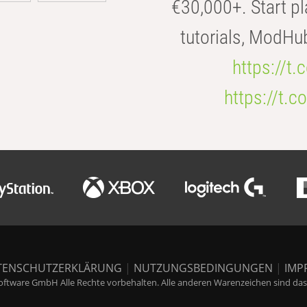
€30,000+. Start pl
tutorials, ModHu
https://t
https://t
TENSCHUTZERKLÄRUNG
|
NUTZUNGSBEDINGUNGEN
|
IMP
ftware GmbH Alle Rechte vorbehalten. Alle anderen Warenzeichen sind das E