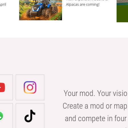
pril
Alpacas are coming!
Your mod. Your visio
Create a mod or map 
and compete in four 