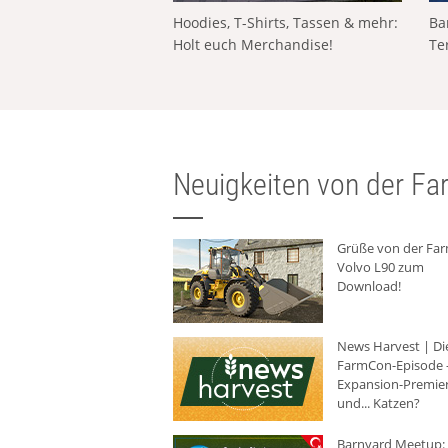
Hoodies, T-Shirts, Tassen & mehr:
Ba
Holt euch Merchandise!
Te
Neuigkeiten von der Far
Grüße von der Fa
Volvo L90 zum
Download!
News Harvest | Di
FarmCon-Episode -
Expansion-Premie
und... Katzen?
Barnyard Meetup: