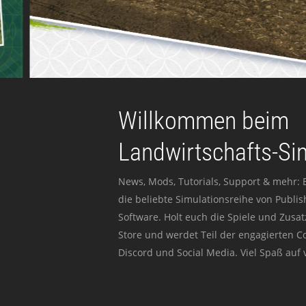
Willkommen beim
Landwirtschafts-Si
News, Mods, Tutorials, Support & mehr: 
die beliebte Simulationsreihe von Publi
Software. Holt euch die Spiele und Zusat
Store und werdet Teil der engagierten 
Discord und Social Media. Viel Spaß auf v