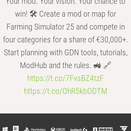
Your mod. Your vision. Your chance to
win! 🛠️ Create a mod or map for
Farming Simulator 25 and compete in
four categories for a share of €30,000+.
Start planning with GDN tools, tutorials,
ModHub and the rules. 🚜 🔗
https://t.co/7FvsBZ4tzF
https://t.co/OhR5kbODTM