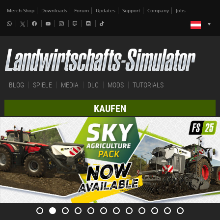
Merch-Shop
Downloads
Forum
Updates
Support
Company
Jobs
BLOG
SPIELE
MEDIA
DLC
MODS
TUTORIALS
KAUFEN