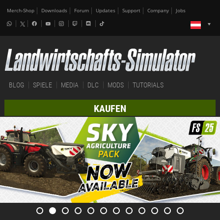
Merch-Shop
Downloads
Forum
Updates
Support
Company
Jobs
BLOG
SPIELE
MEDIA
DLC
MODS
TUTORIALS
KAUFEN