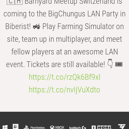
🇨🇭 Barnyard Meetup Switzerland is
coming to the BigChungus LAN Party in
Biberist! 🚜 Play Farming Simulator on
site, team up in multiplayer, and meet
fellow players at an awesome LAN
event. Tickets are still available! 👇 🎟️
https://t.co/rzQk6Bf9xl
https://t.co/nvIjVuXdto