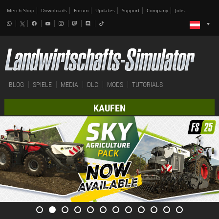
Merch-Shop
Downloads
Forum
Updates
Support
Company
Jobs
BLOG
SPIELE
MEDIA
DLC
MODS
TUTORIALS
KAUFEN