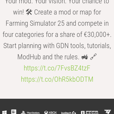
Your mod. Your vision. Your chance to
win! 🛠️ Create a mod or map for
Farming Simulator 25 and compete in
four categories for a share of €30,000+.
Start planning with GDN tools, tutorials,
ModHub and the rules. 🚜 🔗
https://t.co/7FvsBZ4tzF
https://t.co/OhR5kbODTM