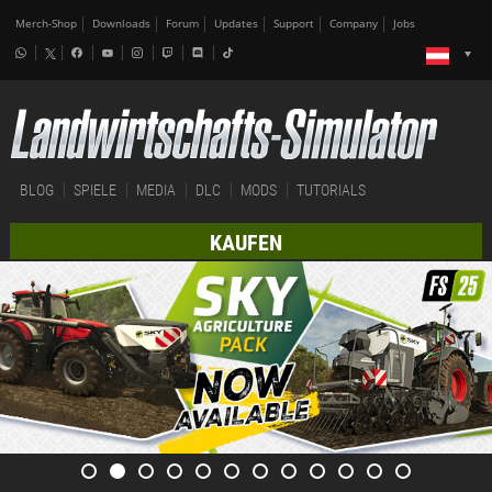
Merch-Shop
Downloads
Forum
Updates
Support
Company
Jobs
BLOG
SPIELE
MEDIA
DLC
MODS
TUTORIALS
KAUFEN