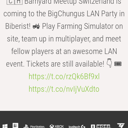
🇨🇭 Barnyard Meetup Switzerland is
coming to the BigChungus LAN Party in
Biberist! 🚜 Play Farming Simulator on
site, team up in multiplayer, and meet
fellow players at an awesome LAN
event. Tickets are still available! 👇 🎟️
https://t.co/rzQk6Bf9xl
https://t.co/nvIjVuXdto