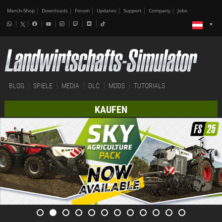
Merch-Shop
Downloads
Forum
Updates
Support
Company
Jobs
BLOG
SPIELE
MEDIA
DLC
MODS
TUTORIALS
KAUFEN