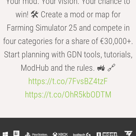
Your mod. Your vision. Your chance to
win! 🛠️ Create a mod or map for
Farming Simulator 25 and compete in
four categories for a share of €30,000+.
Start planning with GDN tools, tutorials,
ModHub and the rules. 🚜 🔗
https://t.co/7FvsBZ4tzF
https://t.co/OhR5kbODTM