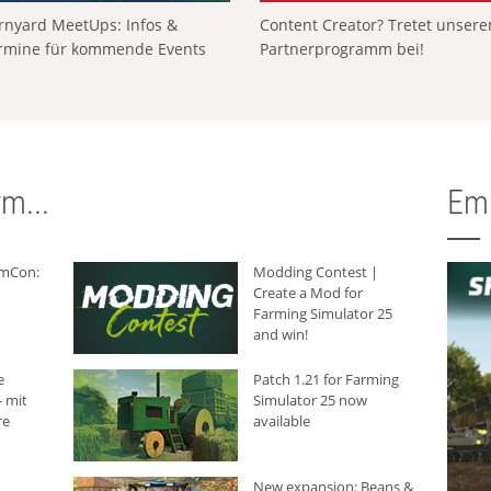
rnyard MeetUps: Infos &
Content Creator? Tretet unser
rmine für kommende Events
Partnerprogramm bei!
m...
Em
rmCon:
Modding Contest |
Create a Mod for
Farming Simulator 25
and win!
e
Patch 1.21 for Farming
 mit
Simulator 25 now
re
available
New expansion: Beans &