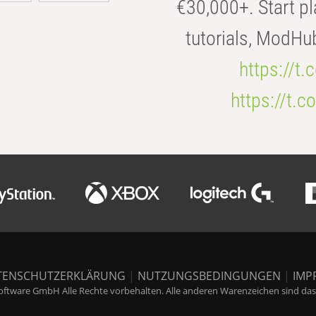
€30,000+. Start pl
tutorials, ModHu
https://t
https://t
TENSCHUTZERKLÄRUNG
|
NUTZUNGSBEDINGUNGEN
|
IMP
ftware GmbH Alle Rechte vorbehalten. Alle anderen Warenzeichen sind das E