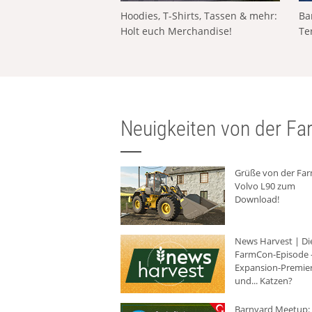
Hoodies, T-Shirts, Tassen & mehr:
Ba
Holt euch Merchandise!
Te
Neuigkeiten von der Far
Grüße von der Fa
Volvo L90 zum
Download!
News Harvest | Di
FarmCon-Episode -
Expansion-Premie
und... Katzen?
Barnyard Meetup: