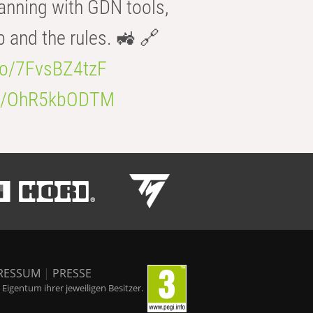
anning with GDN tools,
b and the rules. 🚜 🔗
.co/7FvsBZ4tzF
.co/OhR5kbODTM
RESSUM
|
PRESSE
igentum ihrer jeweiligen Besitzer.