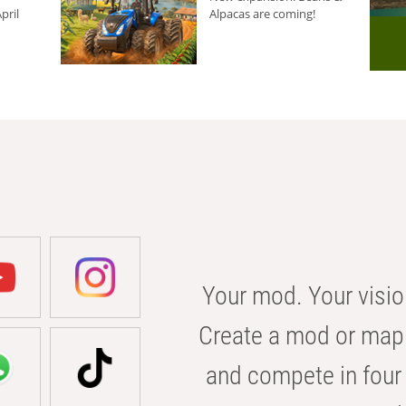
pril
Alpacas are coming!
Your mod. Your visio
Create a mod or map 
and compete in four 