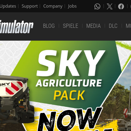
Updates
Support
Company
Jobs
BLOG
SPIELE
MEDIA
DLC
M