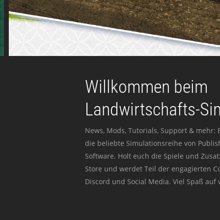
Willkommen beim
Landwirtschafts-Si
News, Mods, Tutorials, Support & mehr: 
die beliebte Simulationsreihe von Publi
Software. Holt euch die Spiele und Zusat
Store und werdet Teil der engagierten 
Discord und Social Media. Viel Spaß auf v