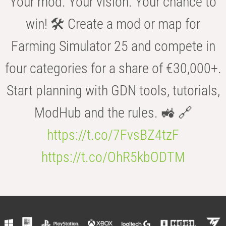
Your mod. Your vision. Your chance to
win! 🛠️ Create a mod or map for
Farming Simulator 25 and compete in
four categories for a share of €30,000+.
Start planning with GDN tools, tutorials,
ModHub and the rules. 🚜 🔗
https://t.co/7FvsBZ4tzF
https://t.co/OhR5kbODTM