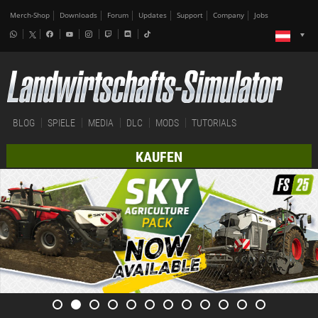
Merch-Shop
Downloads
Forum
Updates
Support
Company
Jobs
BLOG
SPIELE
MEDIA
DLC
MODS
TUTORIALS
KAUFEN