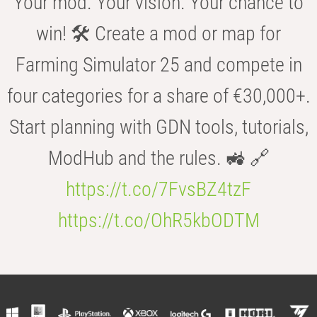
Your mod. Your vision. Your chance to
win! 🛠️ Create a mod or map for
Farming Simulator 25 and compete in
four categories for a share of €30,000+.
Start planning with GDN tools, tutorials,
ModHub and the rules. 🚜 🔗
https://t.co/7FvsBZ4tzF
https://t.co/OhR5kbODTM