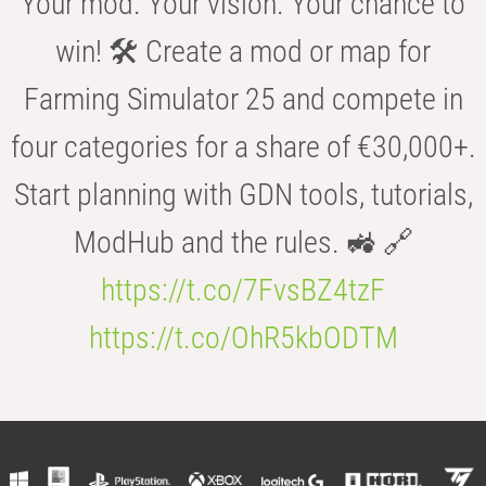
Your mod. Your vision. Your chance to
win! 🛠️ Create a mod or map for
Farming Simulator 25 and compete in
four categories for a share of €30,000+.
Start planning with GDN tools, tutorials,
ModHub and the rules. 🚜 🔗
https://t.co/7FvsBZ4tzF
https://t.co/OhR5kbODTM