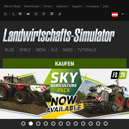
Merch-Shop
Downloads
Forum
Updates
Support
Company
Jobs
BLOG
SPIELE
MEDIA
DLC
MODS
TUTORIALS
KAUFEN