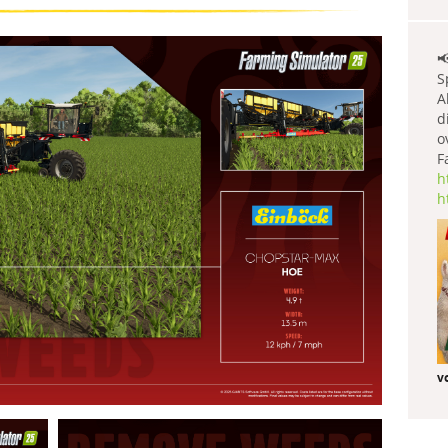

S
A
d
o
F
h
h
v