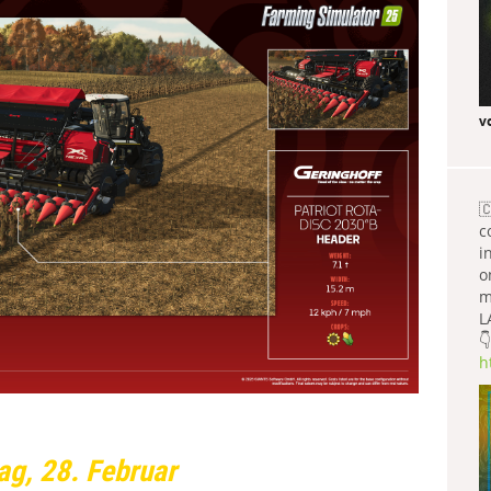
v

c
i
o
m
L
👇
h
ag, 28. Februar