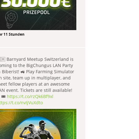
or 11 Stunden
🇭 Barnyard Meetup Switzerland is
oming to the BigChungus LAN Party
n Biberist! 🚜 Play Farming Simulator
n site, team up in multiplayer, and
eet fellow players at an awesome
AN event. Tickets are still available!
 🎟️
https://t.co/rzQk6Bf9xl
ttps://t.co/nvIjVuXdto