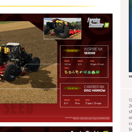
v

2
s
o
c
S