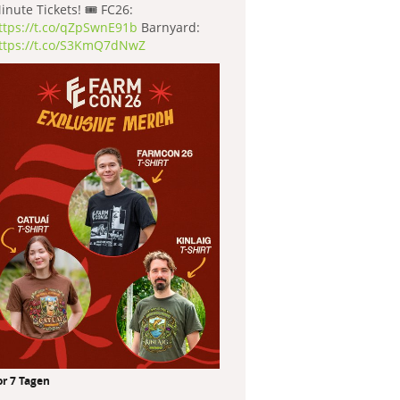
inute Tickets! 🎟️ FC26:
ttps://t.co/qZpSwnE91b
Barnyard:
ttps://t.co/S3KmQ7dNwZ
or 7 Tagen