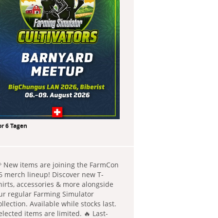
or 6 Tagen
 New items are joining the FarmCon
6 merch lineup! Discover new T-
hirts, accessories & more alongside
ur regular Farming Simulator
ollection. Available while stocks last.
elected items are limited. 🔥 Last-