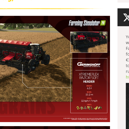
Y
w
F
f
€
t
r
h