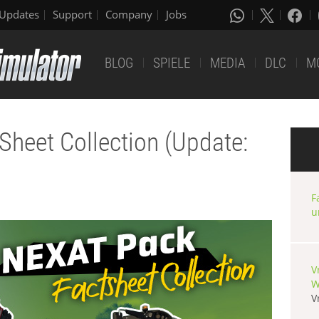
Updates
Support
Company
Jobs
BLOG
SPIELE
MEDIA
DLC
M
Sheet Collection (Update:
F
u
V
W
V