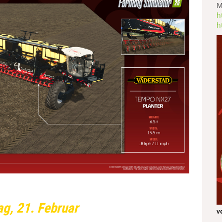
M
h
h
ag, 21. Februar
v