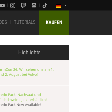
ODS
TUTORIALS
KAUFEN
Highlights
armCon 26: Wir sehen uns am 1.
nd 2. August bei Volvo!
redo Pack: Nachsaat und
ildschweine jetzt erhältlich!
redo Pack Now Available!