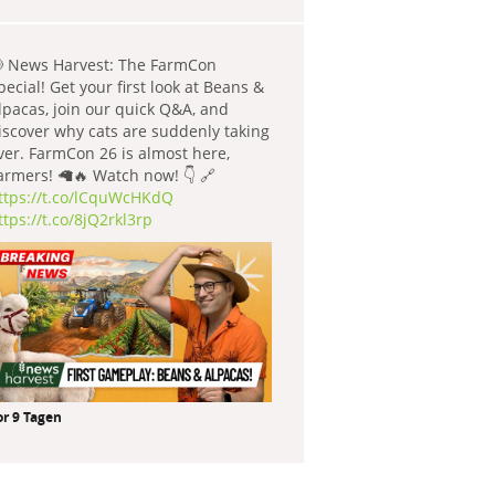
 News Harvest: The FarmCon
pecial! Get your first look at Beans &
lpacas, join our quick Q&A, and
iscover why cats are suddenly taking
ver. FarmCon 26 is almost here,
armers! 🦙🔥 Watch now! 👇 🔗
ttps://t.co/lCquWcHKdQ
ttps://t.co/8jQ2rkl3rp
or 9 Tagen