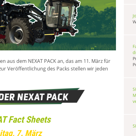
J
W
F
d
P
ten aus dem NEXAT PACK an, das am 11. März für
P
zur Veröffentlichung des Packs stellen wir jeden
S
M
v
T Fact Sheets
S
itag, 7. März