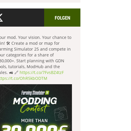
FOLGEN
our mod. Your vision. Your chance to
in! 🛠️ Create a mod or map for
arming Simulator 25 and compete in
our categories for a share of
30,000+. Start planning with GDN
ools, tutorials, ModHub and the
ules. 🚜 🔗
https://t.co/7FvsBZ4tzF
ttps://t.co/OhR5kbODTM