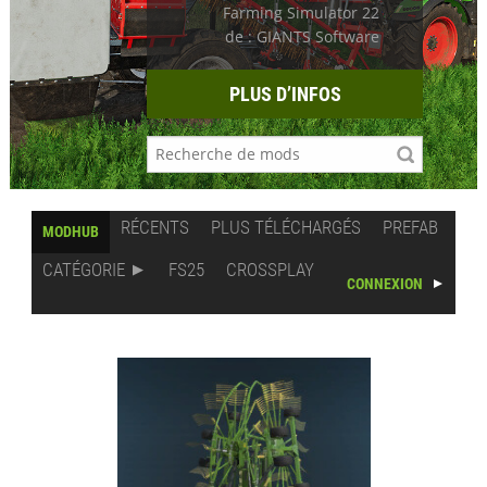
Farming Simulator 22
de : GIANTS Software
PLUS D’INFOS
RÉCENTS
PLUS TÉLÉCHARGÉS
PREFAB
MODHUB
CATÉGORIE
FS25
CROSSPLAY
CONNEXION