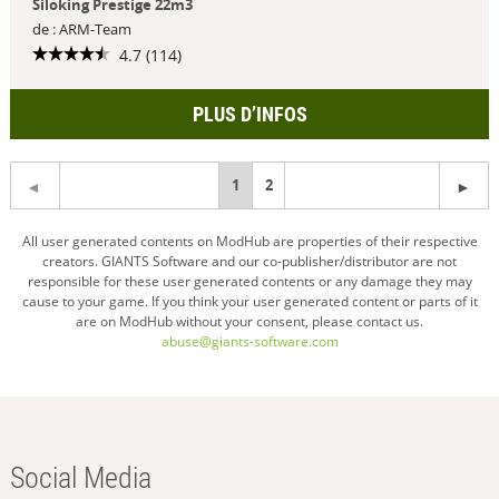
Siloking Prestige 22m3
de : ARM-Team
4.7 (114)
PLUS D’INFOS
You're
1
2
on
All user generated contents on ModHub are properties of their respective
creators. GIANTS Software and our co-publisher/distributor are not
page
responsible for these user generated contents or any damage they may
cause to your game. If you think your user generated content or parts of it
are on ModHub without your consent, please contact us.
abuse@giants-software.com
Social Media