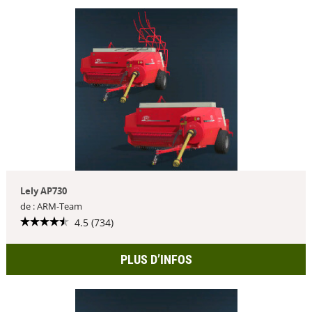
Lely AP730
de : ARM-Team
4.5 (734)
PLUS D’INFOS