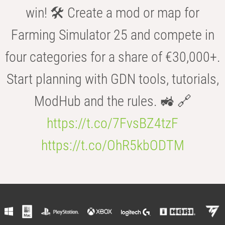
win! 🛠️ Create a mod or map for
Farming Simulator 25 and compete in
four categories for a share of €30,000+.
Start planning with GDN tools, tutorials,
ModHub and the rules. 🚜 🔗
https://t.co/7FvsBZ4tzF
https://t.co/OhR5kbODTM