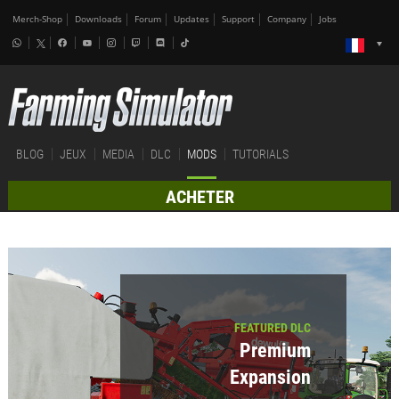
Merch-Shop
Downloads
Forum
Updates
Support
Company
Jobs
BLOG
JEUX
MEDIA
DLC
MODS
TUTORIALS
ACHETER
FEATURED DLC
Premium
Expansion