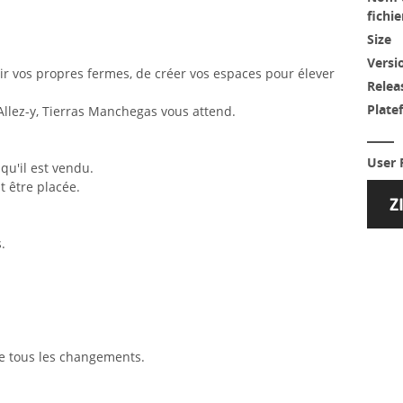
fichie
Size
Versi
oir vos propres fermes, de créer vos espaces pour élever
Relea
Plate
Allez-y, Tierras Manchegas vous attend.
User 
squ'il est vendu.
t être placée.
.
de tous les changements.