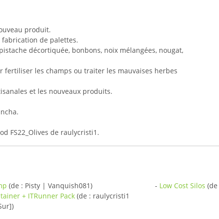
nouveau produit.
 fabrication de palettes.
 pistache décortiquée, bonbons, noix mélangées, nougat,
r fertiliser les champs ou traiter les mauvaises herbes
tisanales et les nouveaux produits.
ancha.
d FS22_Olives de raulycristi1.
mp
(de : Pisty | Vanquish081)
-
Low Cost Silos
(de
ntainer + ITRunner Pack
(de : raulycristi1
ur])