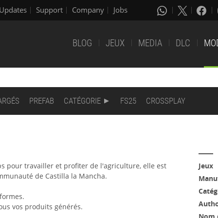
Updates
Support
Company
Jobs
BLOG
JEUX
MEDIA
DLC
MO
ARGÉS
PREFAB
CATÉGORIE
FS25
CROSSPLAY
our travailler et profiter de l'agriculture, elle est
Jeux
ommunauté de Castilla la Mancha.
Manuf
Catég
 formes.
Auth
ous vos produits générés.
Nom 