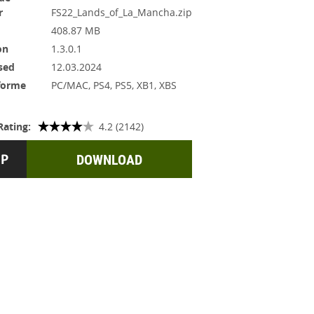
r
FS22_Lands_of_La_Mancha.zip
408.87 MB
on
1.3.0.1
sed
12.03.2024
forme
PC/MAC, PS4, PS5, XB1, XBS
Rating:
4.2 (2142)
DOWNLOAD