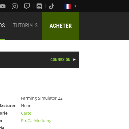
DS
TUTORIALS
ACHETER
CONNEXION
Farming Simulator 22
acturer
None
orie
Carte
or
ProGarModding
de