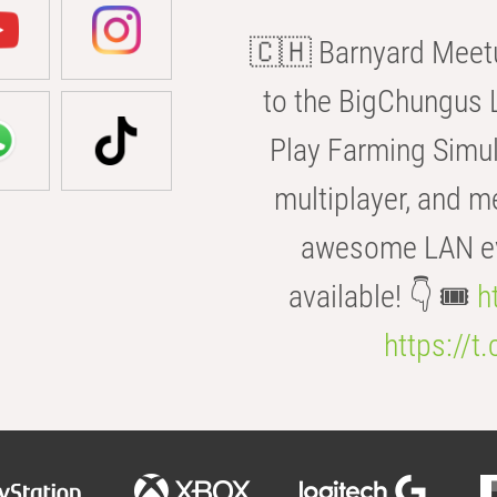
🇨🇭 Barnyard Meetu
to the BigChungus L
Play Farming Simul
multiplayer, and m
awesome LAN even
available! 👇 🎟️
h
https://t