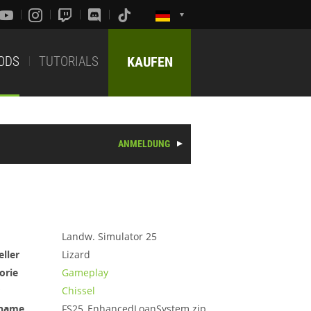
ODS
TUTORIALS
KAUFEN
ANMELDUNG
Landw. Simulator 25
eller
Lizard
orie
Gameplay
Chissel
iname
FS25_EnhancedLoanSystem.zip