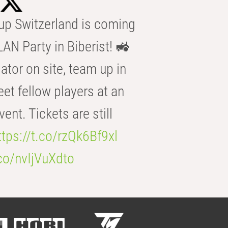
p Switzerland is coming
AN Party in Biberist! 🚜
ator on site, team up in
eet fellow players at an
t. Tickets are still
ttps://t.co/rzQk6Bf9xl
.co/nvIjVuXdto