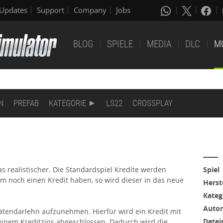
Updates
Support
Company
Jobs
BLOG
SPIELE
MEDIA
DLC
M
N
PREFAB
KATEGORIE
LS22
CROSSPLAY
 realistischer. Die Standardspiel Kredite werden
Spiel
Farm noch einen Kredit haben, so wird dieser in das neue
Herst
Kateg
Autor
ätendarlehn aufzunehmen. Hierfür wird ein Kredit mit
Date
 einem Kreditzins abgeschlossen. Dadurch wird die