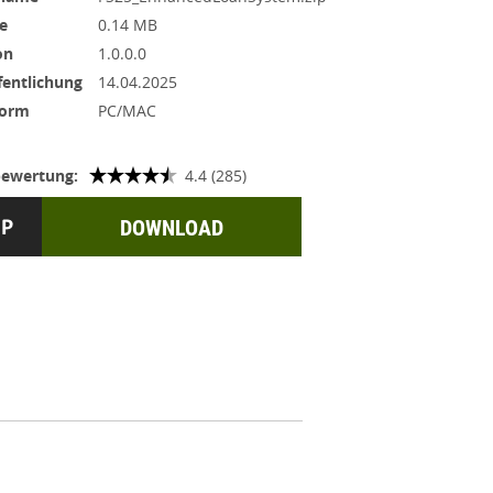
e
0.14 MB
on
1.0.0.0
fentlichung
14.04.2025
form
PC/MAC
ewertung:
4.4 (285)
DOWNLOAD