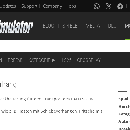
Updates
Support
Company
Jobs
BLOG
SPIELE
MEDIA
DLC
M
N
PREFAB
KATEGORIE
LS25
CROSSPLAY
orhang
Heckhalterung für den Transport des PALFINGER-
Spiel
Herst
 wie z. B. Kasten mit Schiebevorhängen, Pritsche mit
Kateg
Autor
Date