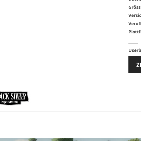
Gröss
Versi
Veröf
Platt
Userb