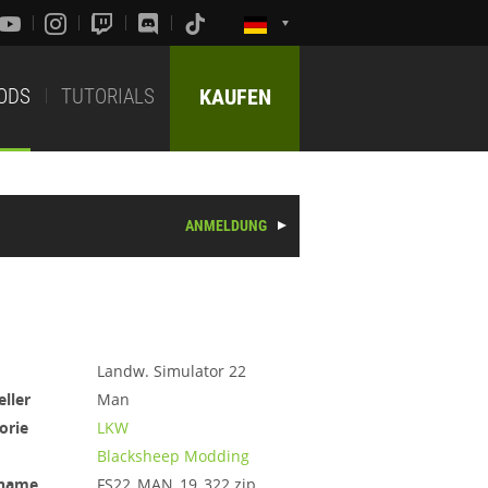
ODS
TUTORIALS
KAUFEN
ANMELDUNG
Landw. Simulator 22
eller
Man
orie
LKW
Blacksheep Modding
iname
FS22_MAN_19_322.zip