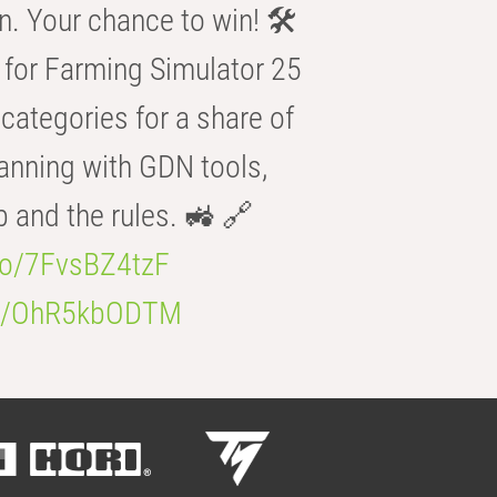
n. Your chance to win! 🛠️
for Farming Simulator 25
categories for a share of
anning with GDN tools,
b and the rules. 🚜 🔗
.co/7FvsBZ4tzF
.co/OhR5kbODTM