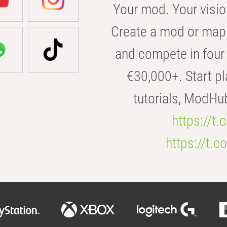
Your mod. Your visio
Create a mod or map 
and compete in four 
€30,000+. Start pl
tutorials, ModHu
https://t
https://t