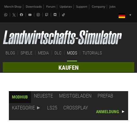
Merch-Shop
Downloads
Forum
Updates
Support
Company
Jobs
BLOG
SPIELE
MEDIA
DLC
MODS
TUTORIALS
KAUFEN
NEUESTE
MEISTGELADEN
PREFAB
MODHUB
KATEGORIE
LS25
CROSSPLAY
ANMELDUNG