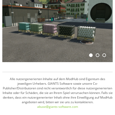
Alle nutzergenerierten Inhalte auf dem ModHub sind Eigentum des
jeweiligen Urhebers. GIANTS Software sowie unsere Co-
Publisher/Distributoren sind nicht verantwortlich für diese nutzergenerierten
Inhalte oder für Schäden, die sie an Ihrem Spiel verursachen können. Falls sie
denken, dass ein nutzergenerierter Inhalt ohne ihre Einwilligung auf ModHub
angeboten wird, bitten wir sie uns zu kontaktieren.
abuse@giants-software.com