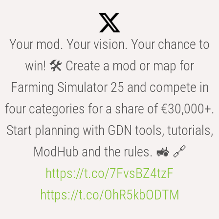
Your mod. Your vision. Your chance to
win! 🛠️ Create a mod or map for
Farming Simulator 25 and compete in
four categories for a share of €30,000+.
Start planning with GDN tools, tutorials,
ModHub and the rules. 🚜 🔗
https://t.co/7FvsBZ4tzF
https://t.co/OhR5kbODTM