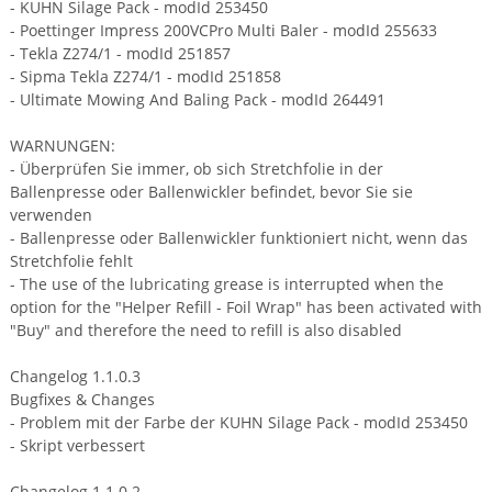
- KUHN Silage Pack - modId 253450
- Poettinger Impress 200VCPro Multi Baler - modId 255633
- Tekla Z274/1 - modId 251857
- Sipma Tekla Z274/1 - modId 251858
- Ultimate Mowing And Baling Pack - modId 264491
WARNUNGEN:
- Überprüfen Sie immer, ob sich Stretchfolie in der
Ballenpresse oder Ballenwickler befindet, bevor Sie sie
verwenden
- Ballenpresse oder Ballenwickler funktioniert nicht, wenn das
Stretchfolie fehlt
- The use of the lubricating grease is interrupted when the
option for the "Helper Refill - Foil Wrap" has been activated with
"Buy" and therefore the need to refill is also disabled
Changelog 1.1.0.3
Bugfixes & Changes
- Problem mit der Farbe der KUHN Silage Pack - modId 253450
- Skript verbessert
Changelog 1.1.0.2