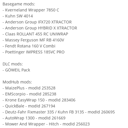
Basegame mods:
- Kverneland Wrapper 7850 C
- Kuhn SW 4014
- Anderson Group IFX720 XTRACTOR
- Anderson Group HYBRID X XTRACTOR
- Claas ROLLANT 455 RC UNIWRAP
- Massey Ferguson MF RB 4160V
- Fendt Rotana 160 V Combi
- Poettinger IMPRESS 185VC PRO
DLC mods:
- GÖWEIL Pack
ModHub mods:
- MaizePlus - modId 253528
- EMScorpio - modId 285238
- Krone EasyWrap 150 - modId 283406
- QuickBale - modId 267194
- Deutz-Fahr Fixmaster 335 / Kuhn FB 3135 - modId 260695
- AutoWrap 1300 - modId 261669
- Mower And Wrapper - Hitch - modId 256023