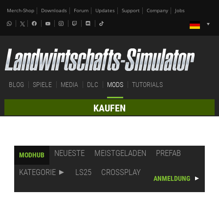
Merch-Shop
Downloads
Forum
Updates
Support
Company
Jobs
BLOG
SPIELE
MEDIA
DLC
MODS
TUTORIALS
KAUFEN
NEUESTE
MEISTGELADEN
PREFAB
MODHUB
KATEGORIE
LS25
CROSSPLAY
ANMELDUNG