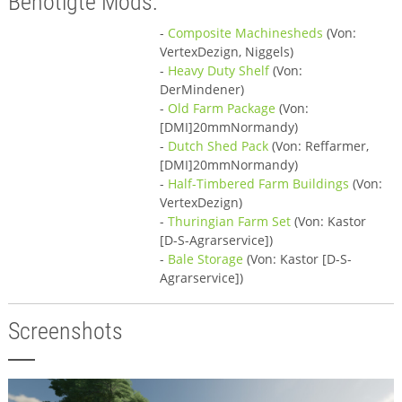
Benötigte Mods:
-
Composite Machinesheds
(Von:
VertexDezign, Niggels)
-
Heavy Duty Shelf
(Von:
DerMindener)
-
Old Farm Package
(Von:
[DMI]20mmNormandy)
-
Dutch Shed Pack
(Von: Reffarmer,
[DMI]20mmNormandy)
-
Half-Timbered Farm Buildings
(Von:
VertexDezign)
-
Thuringian Farm Set
(Von: Kastor
[D-S-Agrarservice])
-
Bale Storage
(Von: Kastor [D-S-
Agrarservice])
Screenshots