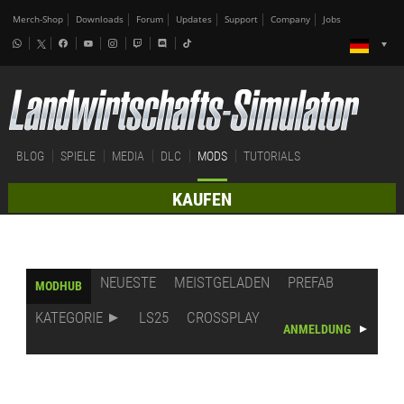
Merch-Shop
Downloads
Forum
Updates
Support
Company
Jobs
BLOG
SPIELE
MEDIA
DLC
MODS
TUTORIALS
KAUFEN
NEUESTE
MEISTGELADEN
PREFAB
MODHUB
KATEGORIE
LS25
CROSSPLAY
ANMELDUNG