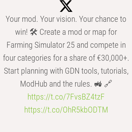
Your mod. Your vision. Your chance to
win! 🛠️ Create a mod or map for
Farming Simulator 25 and compete in
four categories for a share of €30,000+.
Start planning with GDN tools, tutorials,
ModHub and the rules. 🚜 🔗
https://t.co/7FvsBZ4tzF
https://t.co/OhR5kbODTM