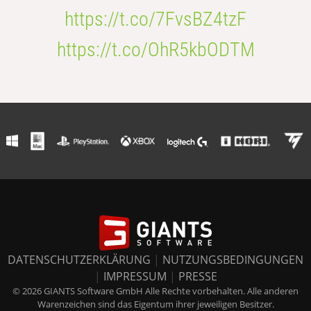
https://t.co/7FvsBZ4tzF
https://t.co/OhR5kbODTM
DATENSCHUTZERKLÄRUNG
|
NUTZUNGSBEDINGUNGEN
|
IMPRESSUM
|
PRESSE
© 2026 GIANTS Software GmbH Alle Rechte vorbehalten. Alle anderen
Warenzeichen sind das Eigentum ihrer jeweiligen Besitzer.