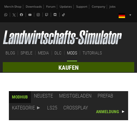
Merch-Shop
Downloads
Forum
Updates
Support
Company
Jobs
BLOG
SPIELE
MEDIA
DLC
MODS
TUTORIALS
KAUFEN
NEUESTE
MEISTGELADEN
PREFAB
MODHUB
KATEGORIE
LS25
CROSSPLAY
ANMELDUNG