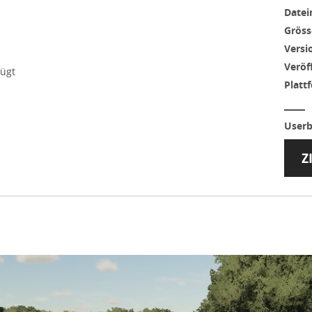
Date
Gröss
Versi
Veröf
fügt
Platt
Userb