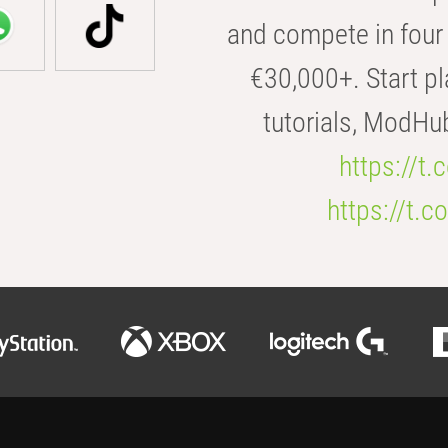
and compete in four 
€30,000+. Start pl
tutorials, ModHu
https://t
https://t