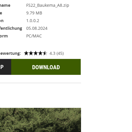
iname
FS22_Baukema_A8.zip
e
9.79 MB
on
1.0.0.2
fentlichung
05.08.2024
form
PC/MAC
ewertung:
4.3 (45)
DOWNLOAD