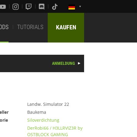
ODS
TUTORIALS
KAUFEN
ANMELDUNG
Landw. Simulator 22
eller
Baukema
orie
Siloverdichtung
DerRobi66 / H3LLRVIZ3R by
OSTBLOCK GAMING