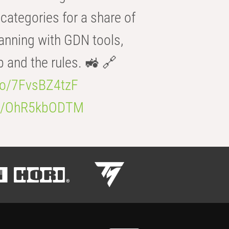
categories for a share of
anning with GDN tools,
b and the rules. 🚜 🔗
.co/7FvsBZ4tzF
.co/OhR5kbODTM