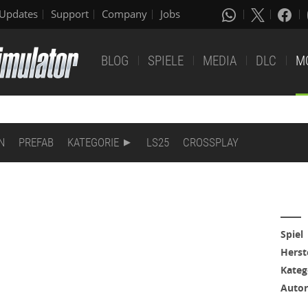
Updates
Support
Company
Jobs
BLOG
SPIELE
MEDIA
DLC
M
N
PREFAB
KATEGORIE
LS25
CROSSPLAY
Spiel
Herst
Kateg
Autor