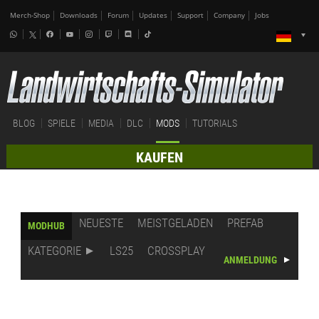
Merch-Shop
Downloads
Forum
Updates
Support
Company
Jobs
BLOG
SPIELE
MEDIA
DLC
MODS
TUTORIALS
KAUFEN
NEUESTE
MEISTGELADEN
PREFAB
MODHUB
KATEGORIE
LS25
CROSSPLAY
ANMELDUNG