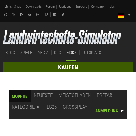
Merch-Shop
Downloads
Forum
Updates
Support
Company
Jobs
BLOG
SPIELE
MEDIA
DLC
MODS
TUTORIALS
KAUFEN
NEUESTE
MEISTGELADEN
PREFAB
MODHUB
KATEGORIE
LS25
CROSSPLAY
ANMELDUNG