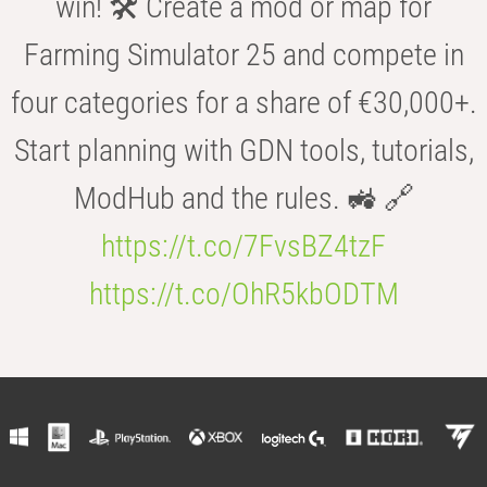
win! 🛠️ Create a mod or map for
Farming Simulator 25 and compete in
four categories for a share of €30,000+.
Start planning with GDN tools, tutorials,
ModHub and the rules. 🚜 🔗
https://t.co/7FvsBZ4tzF
https://t.co/OhR5kbODTM