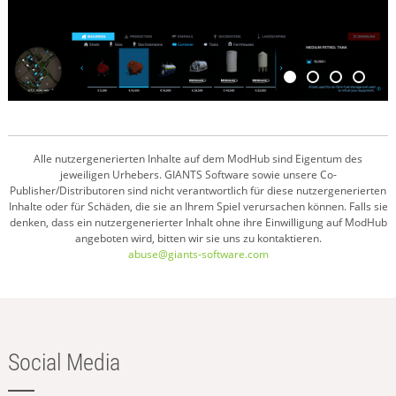
Alle nutzergenerierten Inhalte auf dem ModHub sind Eigentum des
jeweiligen Urhebers. GIANTS Software sowie unsere Co-
Publisher/Distributoren sind nicht verantwortlich für diese nutzergenerierten
Inhalte oder für Schäden, die sie an Ihrem Spiel verursachen können. Falls sie
denken, dass ein nutzergenerierter Inhalt ohne ihre Einwilligung auf ModHub
angeboten wird, bitten wir sie uns zu kontaktieren.
abuse@giants-software.com
Social Media