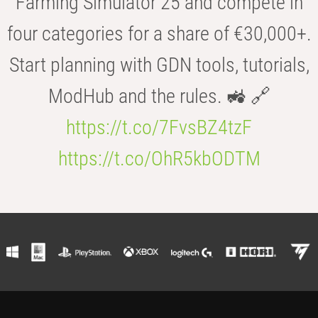
Farming Simulator 25 and compete in
four categories for a share of €30,000+.
Start planning with GDN tools, tutorials,
ModHub and the rules. 🚜 🔗
https://t.co/7FvsBZ4tzF
https://t.co/OhR5kbODTM