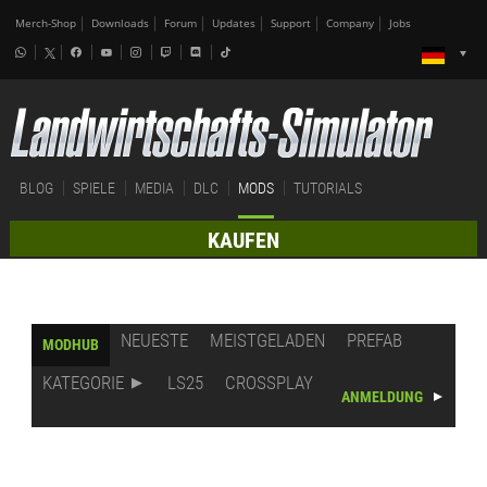
Merch-Shop
Downloads
Forum
Updates
Support
Company
Jobs
BLOG
SPIELE
MEDIA
DLC
MODS
TUTORIALS
KAUFEN
NEUESTE
MEISTGELADEN
PREFAB
MODHUB
KATEGORIE
LS25
CROSSPLAY
ANMELDUNG