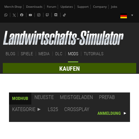
Merch-Shop
Downloads
Forum
Updates
Support
Company
Jobs
BLOG
SPIELE
MEDIA
DLC
MODS
TUTORIALS
KAUFEN
NEUESTE
MEISTGELADEN
PREFAB
MODHUB
KATEGORIE
LS25
CROSSPLAY
ANMELDUNG