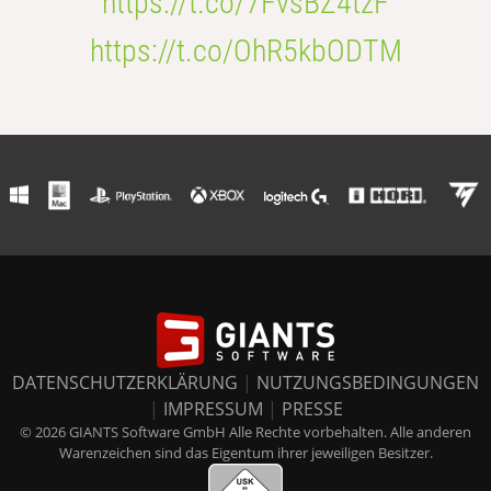
https://t.co/7FvsBZ4tzF
https://t.co/OhR5kbODTM
DATENSCHUTZERKLÄRUNG
|
NUTZUNGSBEDINGUNGEN
|
IMPRESSUM
|
PRESSE
© 2026 GIANTS Software GmbH Alle Rechte vorbehalten. Alle anderen
Warenzeichen sind das Eigentum ihrer jeweiligen Besitzer.