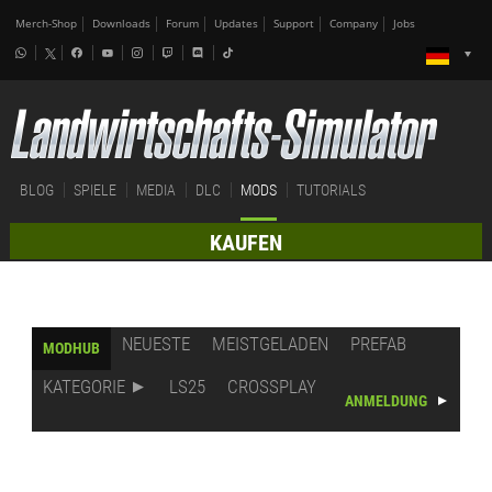
Merch-Shop
Downloads
Forum
Updates
Support
Company
Jobs
BLOG
SPIELE
MEDIA
DLC
MODS
TUTORIALS
KAUFEN
NEUESTE
MEISTGELADEN
PREFAB
MODHUB
KATEGORIE
LS25
CROSSPLAY
ANMELDUNG