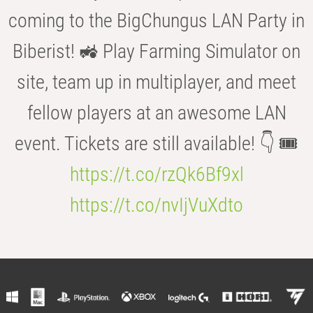
coming to the BigChungus LAN Party in
Biberist! 🚜 Play Farming Simulator on
site, team up in multiplayer, and meet
fellow players at an awesome LAN
event. Tickets are still available! 👇 🎟️
https://t.co/rzQk6Bf9xl
https://t.co/nvIjVuXdto