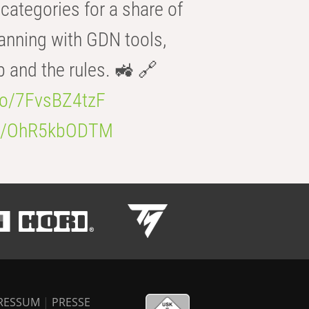
categories for a share of
anning with GDN tools,
b and the rules. 🚜 🔗
.co/7FvsBZ4tzF
.co/OhR5kbODTM
RESSUM
|
PRESSE