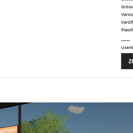
Gröss
Versi
Veröf
Platt
Userb