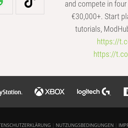
and compete in four 
€30,000+. Start pl
tutorials, ModHu
https://t
https://t
TENSCHUTZERKLÄRUNG
|
NUTZUNGSBEDINGUNGEN
|
IMP