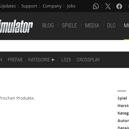
Updates
Support
Company
Jobs
BLOG
SPIELE
MEDIA
DLC
M
N
PREFAB
KATEGORIE
LS25
CROSSPLAY
frischen Produkte.
Spiel
Herst
Kateg
Autor
Date