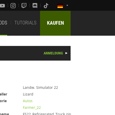
ODS
TUTORIALS
KAUFEN
ANMELDUNG
Landw. Simulator 22
eller
Lizard
orie
Autos
Farmer_22
iname
FS22_Refrigerated_Truck.zip