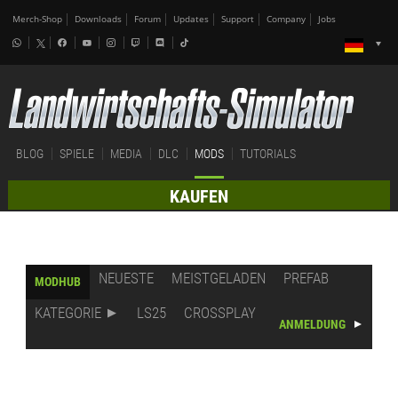
Merch-Shop
Downloads
Forum
Updates
Support
Company
Jobs
BLOG
SPIELE
MEDIA
DLC
MODS
TUTORIALS
KAUFEN
NEUESTE
MEISTGELADEN
PREFAB
MODHUB
KATEGORIE
LS25
CROSSPLAY
ANMELDUNG