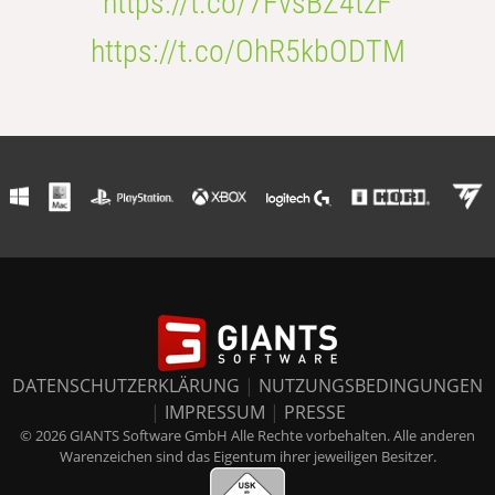
https://t.co/7FvsBZ4tzF
https://t.co/OhR5kbODTM
DATENSCHUTZERKLÄRUNG
|
NUTZUNGSBEDINGUNGEN
|
IMPRESSUM
|
PRESSE
© 2026 GIANTS Software GmbH Alle Rechte vorbehalten. Alle anderen
Warenzeichen sind das Eigentum ihrer jeweiligen Besitzer.