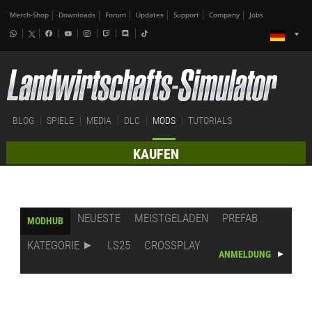
Merch-Shop
Downloads
Forum
Updates
Support
Company
Jobs
BLOG
SPIELE
MEDIA
DLC
MODS
TUTORIALS
KAUFEN
NEUESTE
MEISTGELADEN
PREFAB
MODHUB
KATEGORIE
LS25
CROSSPLAY
ANMELDUNG