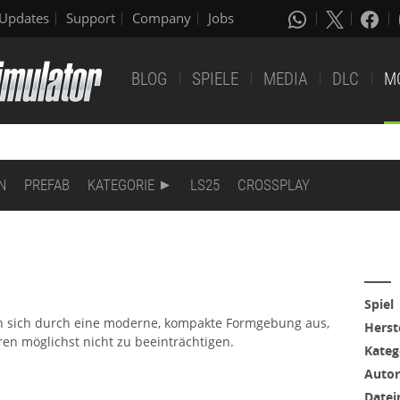
Updates
Support
Company
Jobs
BLOG
SPIELE
MEDIA
DLC
M
N
PREFAB
KATEGORIE
LS25
CROSSPLAY
Spiel
en sich durch eine moderne, kompakte Formgebung aus,
Herst
en möglichst nicht zu beeinträchtigen.
Kateg
Autor
Date