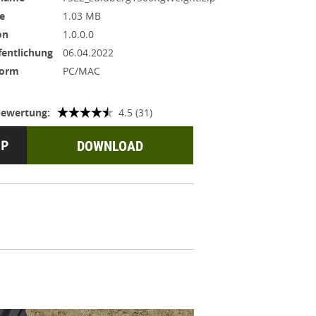
e
1.03 MB
on
1.0.0.0
fentlichung
06.04.2022
form
PC/MAC
ewertung:
4.5 (31)
DOWNLOAD