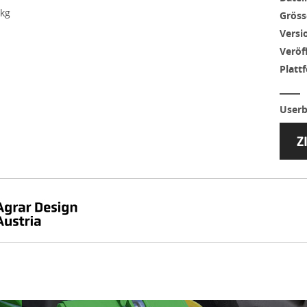
 kg
Gröss
Versi
Veröf
Platt
Userb