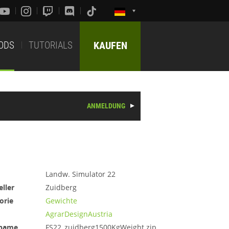
ODS
TUTORIALS
KAUFEN
ANMELDUNG
Landw. Simulator 22
eller
Zuidberg
orie
Gewichte
AgrarDesignAustria
iname
FS22_zuidberg1500KgWeight.zip