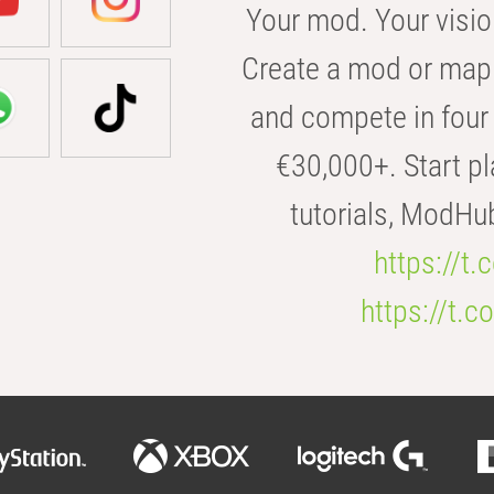
Your mod. Your visio
Create a mod or map 
and compete in four 
€30,000+. Start pl
tutorials, ModHu
https://t
https://t