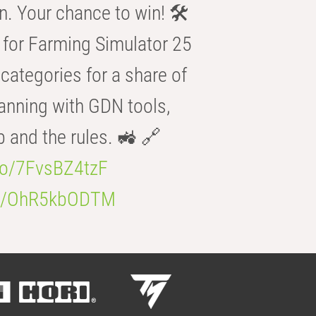
n. Your chance to win! 🛠️
for Farming Simulator 25
categories for a share of
anning with GDN tools,
b and the rules. 🚜 🔗
.co/7FvsBZ4tzF
.co/OhR5kbODTM