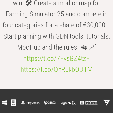
win! 🛠️ Create a mod or map for
Farming Simulator 25 and compete in
four categories for a share of €30,000+.
Start planning with GDN tools, tutorials,
ModHub and the rules. 🚜 🔗
https://t.co/7FvsBZ4tzF
https://t.co/OhR5kbODTM