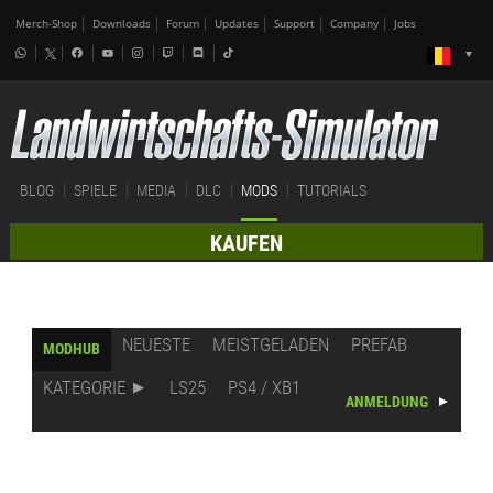
Merch-Shop
Downloads
Forum
Updates
Support
Company
Jobs
BLOG
SPIELE
MEDIA
DLC
MODS
TUTORIALS
KAUFEN
NEUESTE
MEISTGELADEN
PREFAB
MODHUB
KATEGORIE
LS25
PS4 / XB1
ANMELDUNG