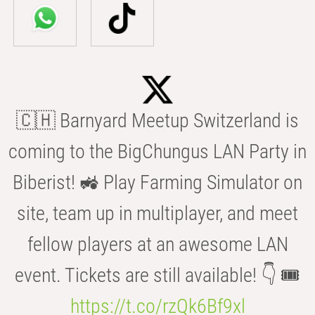
🇨🇭 Barnyard Meetup Switzerland is
coming to the BigChungus LAN Party in
Biberist! 🚜 Play Farming Simulator on
site, team up in multiplayer, and meet
fellow players at an awesome LAN
event. Tickets are still available! 👇 🎟️
https://t.co/rzQk6Bf9xl