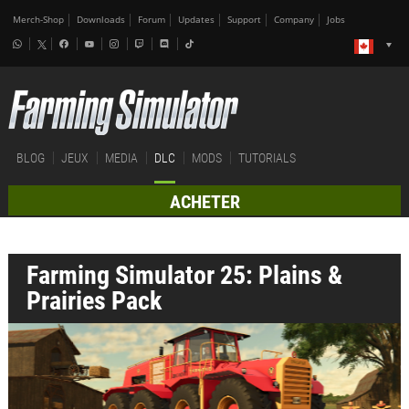
Merch-Shop
Downloads
Forum
Updates
Support
Company
Jobs
BLOG
JEUX
MEDIA
DLC
MODS
TUTORIALS
ACHETER
Farming Simulator 25: Plains &
Prairies Pack