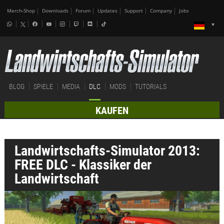
Merch-Shop
Downloads
Forum
Updates
Support
Company
Jobs
BLOG
SPIELE
MEDIA
DLC
MODS
TUTORIALS
KAUFEN
Landwirtschafts-Simulator 2013:
FREE DLC - Klassiker der
Landwirtschaft