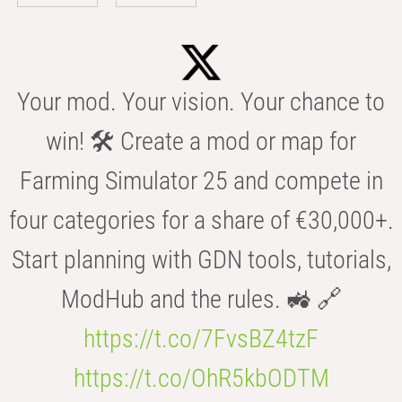
Your mod. Your vision. Your chance to
win! 🛠️ Create a mod or map for
Farming Simulator 25 and compete in
four categories for a share of €30,000+.
Start planning with GDN tools, tutorials,
ModHub and the rules. 🚜 🔗
https://t.co/7FvsBZ4tzF
https://t.co/OhR5kbODTM