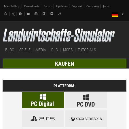
Merch-Shop
Downloads
Forum
Updates
Support
Company
Jobs
BLOG
SPIELE
MEDIA
DLC
MODS
TUTORIALS
KAUFEN
PLATTFORM: